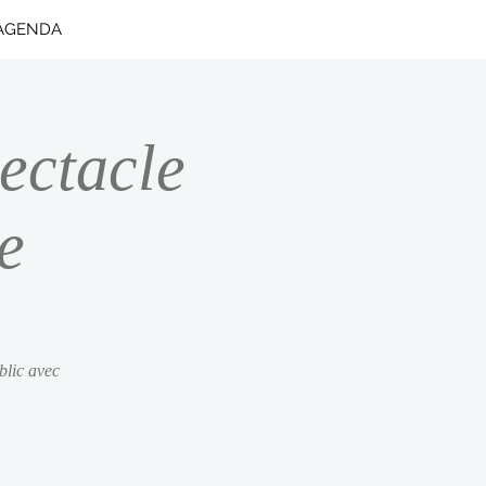
AGENDA
ectacle
e
blic avec