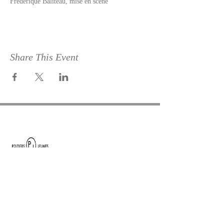
Frédérique Baliteau, mise en scène
Share This Event
49 rue de la Cathédrale
86000 POITIERS
ateliersmisuk@gmail.com
Juliette de Massy /
​Nina Lainville -
direction artistique
06.49.23.11.10
/
07.49.38.22.68