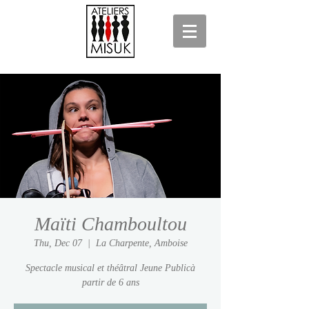
Maïti Chamboultou
Thu, Dec 07
  |  
La Charpente, Amboise
Spectacle musical et théâtral Jeune Publicà
partir de 6 ans