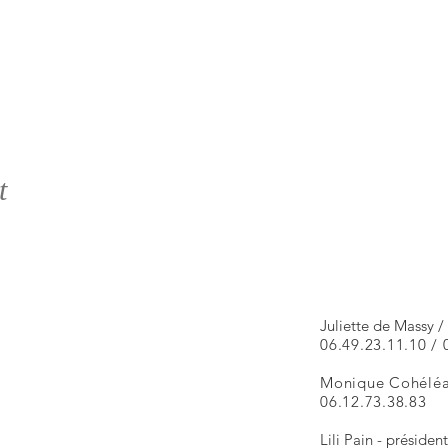
t
Juliette de Massy /
06.49.23.11.10 / 
Monique Cohéléac
06.12.73.38.83
Lili Pain - présiden