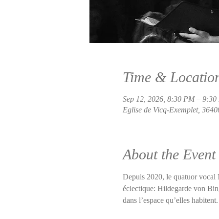
Time & Locatio
Sep 12, 2026, 8:30 PM – 9:3
Eglise de Vicq-Exemplet, 3640
About the Event
Depuis 2020, le quatuor vocal Mi
éclectique: Hildegarde von Bin
dans l’espace qu’elles habitent