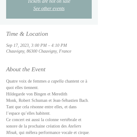
Tickets are not on sale
See other events
Time & Location
Sep 17, 2023, 3:00 PM – 4:10 PM
Chauvigny, 86300 Chauvigny, France
About the Event
Quatre voix de femmes 
a capella 
chantent ce à 
quoi elles tiennent.
Hildegarde von Bingen et Meredith 
Monk, Robert Schuman et Jean-Sébastien Bach.
Tant que cela résonne entre elles, et dans 
l’espace qu’elles habitent.
Ce concert est aussi la colonne vertébrale et 
sonore de la prochaine création des 
Ateliers 
Misuk
, qui mêlera performance vocale et cirque.