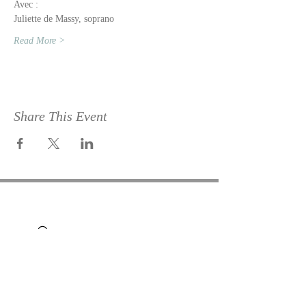
Avec :
Juliette de Massy, soprano
Read More >
Share This Event
49 rue de la Cathédrale
86000 POITIERS
ateliersmisuk@gmail.com
Juliette de Massy /
​Nina Lainville -