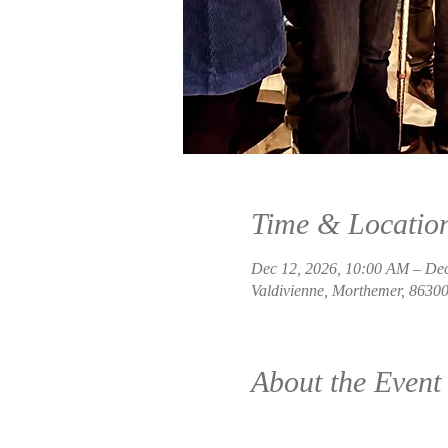
Time & Locatio
Dec 12, 2026, 10:00 AM – Dec
Valdivienne, Morthemer, 86300
About the Event