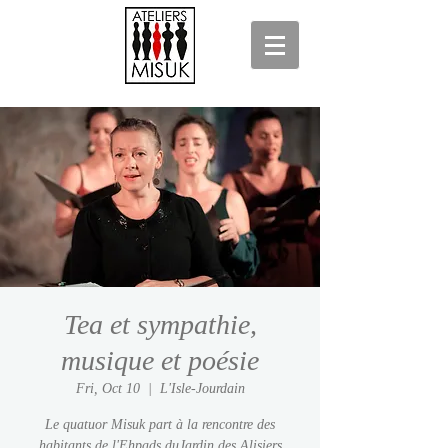
Tea et sympathie,
musique et poésie
Fri, Oct 10
  |  
L'Isle-Jourdain
Le quatuor Misuk part à la rencontre des
habitants de l'Ehpads duJardin des Alisiers