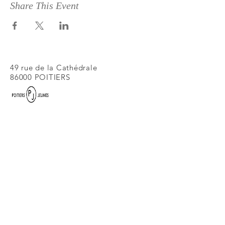
Share This Event
49 rue de la Cathédrale
86000 POITIERS
ateliersmisuk@gmail.com
Juliette de Massy /
Nina Lainville -
direction artistique
06.49.23.11.10
/
07.49.38.22.68
Monique Cohéléac'h - diffusion
06.12.73.38.83
Lili Pain - présidente
06.65.16.57.94