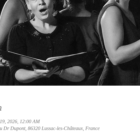
n
19, 2026, 12:00 AM
du Dr Dupont, 86320 Lussac-les-Châteaux, France