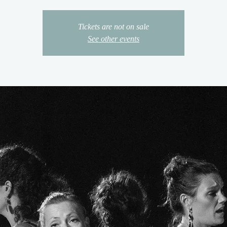
Tickets are not on sale
See other events