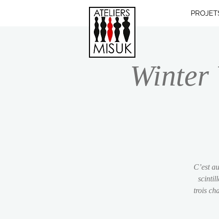
PROJET
Winter 
C’est au
scintil
trois ch