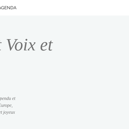
AGENDA
 Voix et
spendu et
’Europe,
et joyeux